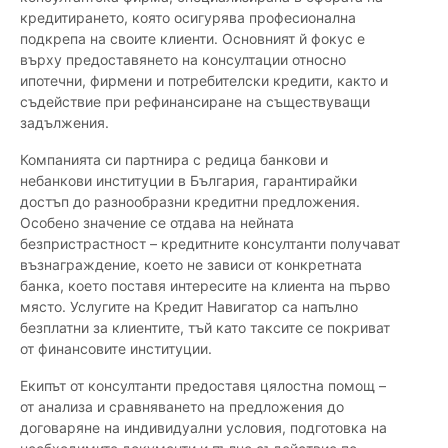
кредитирането, която осигурява професионална
подкрепа на своите клиенти. Основният й фокус е
върху предоставянето на консултации относно
ипотечни, фирмени и потребителски кредити, както и
съдействие при рефинансиране на съществуващи
задължения.
Компанията си партнира с редица банкови и
небанкови институции в България, гарантирайки
достъп до разнообразни кредитни предложения.
Особено значение се отдава на нейната
безпристрастност – кредитните консултанти получават
възнаграждение, което не зависи от конкретната
банка, което поставя интересите на клиента на първо
място. Услугите на Кредит Навигатор са напълно
безплатни за клиентите, тъй като таксите се покриват
от финансовите институции.
Екипът от консултанти предоставя цялостна помощ –
от анализа и сравняването на предложения до
договаряне на индивидуални условия, подготовка на