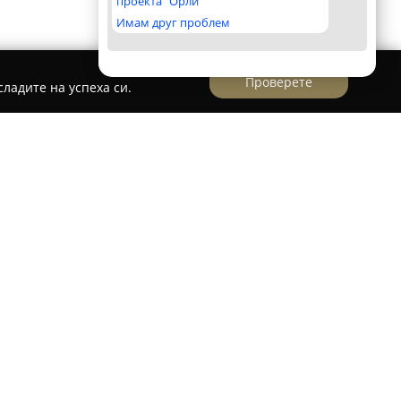
проекта "Орли"
Имам друг проблем
Проверете
ладите на успеха си.
кантора Одитор
р
предоставя професионални услуги в областта
ато акцентът е върху точността, надеждността и
на финансовата документация на своите
ирани специалисти работи в подкрепа на
теж както при малки, така и при по-големи
 пълно месечно счетоводно обслужване,
а на националните и международни стандарти.