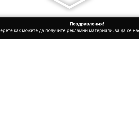
Поздравления!
ерете как можете да получите рекламни материали, за да се нас
 Консултации, Регистрация на Фирми - София
Счетоводна 
Относно компанията:
Счетоводна кантора Одито
на счетоводството и одита, к
осигуряването на сигурност 
клиенти. Екипът от квалифиц
финансовата стабилност и рас
фирми. Компанията извършва
адаптирано към изискваният