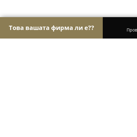
Това вашата фирма ли е??
Пров
Орли Финанси
Счетоводни Услуги, Финансови
Счетоводна кантора Одитор
9.3
(23)
София, ул. Перник 91, ет. 1, ап. 3