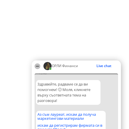
ОРЛИ Финанси
Live chat
13:46
Здравейте, радваме се да ви
помогнем! 🙂 Моля, кликнете
върху съответната тема на
разговора!
Аз съм лауреат, искам да получа
маркетингови материали
искам да регистрирам фирмата си в