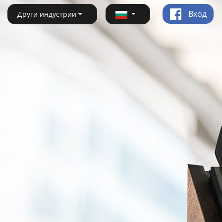
Вход
Други индустрии