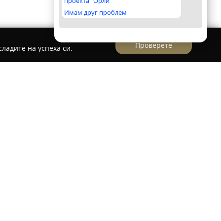
проекта "Орли"
Имам друг проблем
Проверете
ладите на успеха си.
а - B&Si Service РУСЕ
ce РУСЕ
предоставя разнообразни счетоводни
ни бизнеси. Компанията функционира като
 счетоводни къщи с повече от три десетилетия
азан професионален подход и надеждна работа.
о счетоводно обслужване, така и данъчни
подкрепа в сферата на заплатите и
сурси, финансови анализи и съдействие при