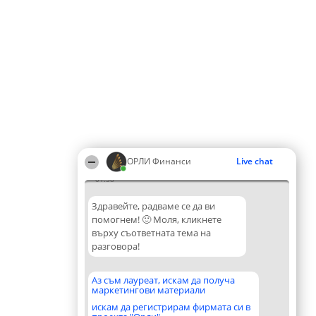
ОРЛИ Финанси
Live chat
01:58
Здравейте, радваме се да ви
помогнем! 🙂 Моля, кликнете
върху съответната тема на
разговора!
Аз съм лауреат, искам да получа
маркетингови материали
искам да регистрирам фирмата си в