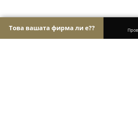
Това вашата фирма ли е??
Пров
Орли Финанси
Счетоводни Услуги, Финансови
Счетоводна къща - B&Si Service Р
10
(49)
Русе, ул. „Борисова“ 8