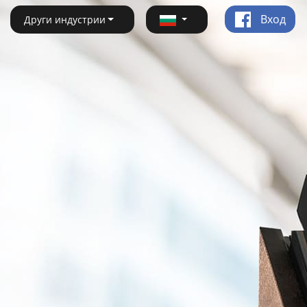
Вход
Други индустрии