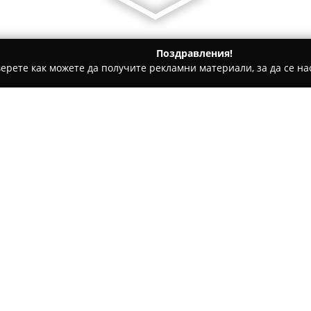
Поздравления!
ерете как можете да получите рекламни материали, за да се нас
 Консултации, Регистрация на Фирми - Русе
Счетоводна къщ
УСЕ
Относно компанията:
Счетоводна къща B&Si Servi
услуги, насочени към различ
част от национална мрежа от
опит, което я отличава с док
Покажи повече >>
Екипът предлага както текущ
консултации, професионална 
управлението на човешки ре