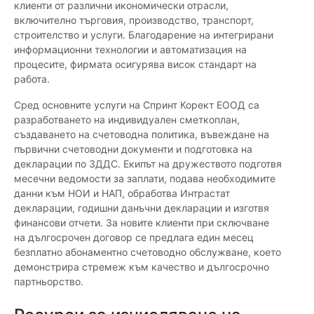
клиенти от различни икономически отрасли,
включително търговия, производство, транспорт,
строителство и услуги. Благодарение на интегрирани
информационни технологии и автоматизация на
процесите, фирмата осигурява висок стандарт на
работа.
Сред основните услуги на Спринт Корект ЕООД са
разработването на индивидуален сметкоплан,
създаването на счетоводна политика, въвеждане на
първични счетоводни документи и подготовка на
декларации по ЗДДС. Екипът на дружеството подготвя
месечни ведомости за заплати, подава необходимите
данни към НОИ и НАП, обработва Интрастат
декларации, годишни данъчни декларации и изготвя
финансови отчети. За новите клиенти при сключване
на дългосрочен договор се предлага един месец
безплатно абонаментно счетоводно обслужване, което
демонстрира стремеж към качество и дългосрочно
партньорство.