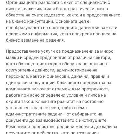
Организацията разполага с екип от специалисти с
висока квалификация и богат практически опит в
областта на счетоводството, както и в предоставянето
на бизнес консултации. Основната цел е
преобразуването на счетоводните данни във важна и
приложима информация, която подкрепя процеса на
бизнес вземане на решения.
Предоставяните услуги са предназначени за микро,
малки и средни предприятия от различни сектори,
като обхващат счетоводно обслужване, данъчно-
осигурителни дейности, администриране на
персонала, както и финансови, данъчни, правни и
одиторски консултации. Ключовите предимства на
компанията включват стремеж към прозрачност,
работа при ясно определени условия и липса на
скрити такси. Клиентите разчитат на постоянно
усъвършенстващ се екип, който поема
административните задачи – от събирането на
документи до взаимодействието с институциите.
Компанията предоставя редовни месечни доклади за
резултатите от дейността, като по този начин