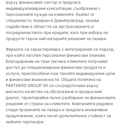
върху финансовия сектор и предлага
индивидуализирани консултации, съобразени с
персоналните нужди на клиентите. Екипът от
специалисти, базиран в Димитровград, оказва
съдействие в областта на застраховането и
посредничеството при кредити, като при избора на
продукти търси най-изгодните решения на пазара.
Фирмата се характеризира с интегрирания си подход,
при който изготвя персонални финансови планове.
Благодарение на тази тактика клиентите получават
достъп до специализирани финансови продукти и
услуги, приспособени към техните индивидуални цели
и финансови възможности. Общата политика на
PARTNERS GROUP SK се съсредоточава върху
високото качество на обслужване и прозрачния
диалог, гарантирайки пълно разбиране на финансовите
решения от страна на клиентите. Компанията редовно
следи промените на пазара и предлага иновативни
предложения, които носят допълнителна стойност за
нейните партньори.