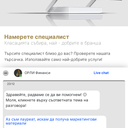
Намерете специалист
Класацията събира, най - добрите в бранша.
Търсите специалист близо до вас? Проверете нашата
търсачка. Използвайте само най-добрите услуги!
ОРЛИ Финанси
Live chat
Търсене
23:12
Здравейте, радваме се да ви помогнем! 🙂
Моля, кликнете върху съответната тема на
разговора!
Аз съм лауреат, искам да получа маркетингови
Организатор на
Класация
Контакти
материали
класиране
Победители
Контакти
Beautiful Company S.R.L.
Списък на