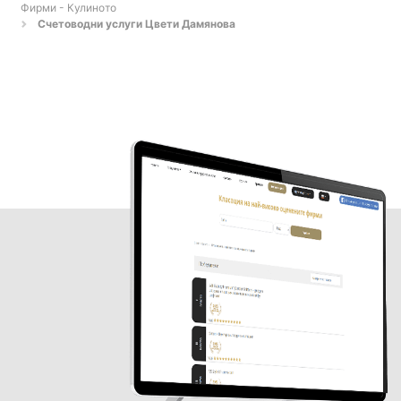
Фирми - Кулиното
Счетоводни услуги Цвети Дамянова