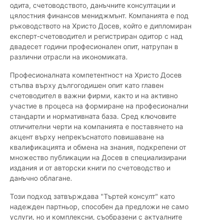
одита, счетоводството, данъчните консултации и
цялостния финансов мениджмънт. Компанията е под
ръководството на Христо Досев, който е дипломиран
експерт-счетоводител и регистриран одитор с над
двадесет години професионален опит, натрупан в
различни отрасли на икономиката.
Професионалната компетентност на Христо Досев
стъпва върху дългогодишен опит като главен
счетоводител в важни фирми, както и на активно
участие в процеса на формиране на професионални
стандарти и нормативната база. Сред ключовите
отличителни черти на компанията е поставянето на
акцент върху непрекъснатото повишаване на
квалификацията и обмена на знания, подкрепени от
множество публикации на Досев в специализирани
издания и от авторски книги по счетоводство и
данъчно облагане.
Този подход затвърждава "Търтей консулт" като
надежден партньор, способен да предложи не само
услуги, но и комплексни, съобразени с актуалните