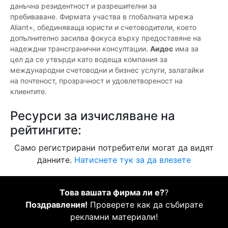
данъчна резидентност и разрешителни за
пребиваване. Фирмата участва в глобалната мрежа
Aliant+, обединяваща юристи и счетоводители, което
допълнително засилва фокуса върху предоставяне на
надеждни трансгранични консултации.
Аидос
има за
цел да се утвърди като водеща компания за
международни счетоводни и бизнес услуги, залагайки
на почтеност, прозрачност и удовлетвореност на
клиентите.
Ресурси за изчисляване на
рейтингите:
Само регистрирани потребители могат да видят
данните.
Натиснете тук за да влезете
Това вашата фирма ли е?
?
Поздравления!
Проверете как да събирате
рекламни материали!