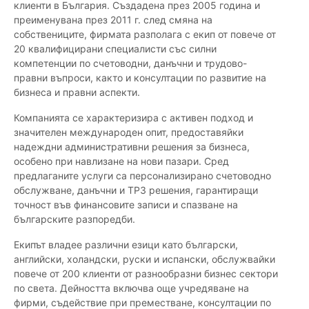
клиенти в България. Създадена през 2005 година и
преименувана през 2011 г. след смяна на
собствениците, фирмата разполага с екип от повече от
20 квалифицирани специалисти със силни
компетенции по счетоводни, данъчни и трудово-
правни въпроси, както и консултации по развитие на
бизнеса и правни аспекти.
Компанията се характеризира с активен подход и
значителен международен опит, предоставяйки
надеждни административни решения за бизнеса,
особено при навлизане на нови пазари. Сред
предлаганите услуги са персонализирано счетоводно
обслужване, данъчни и ТРЗ решения, гарантиращи
точност във финансовите записи и спазване на
българските разпоредби.
Екипът владее различни езици като български,
английски, холандски, руски и испански, обслужвайки
повече от 200 клиенти от разнообразни бизнес сектори
по света. Дейността включва още учредяване на
фирми, съдействие при преместване, консултации по