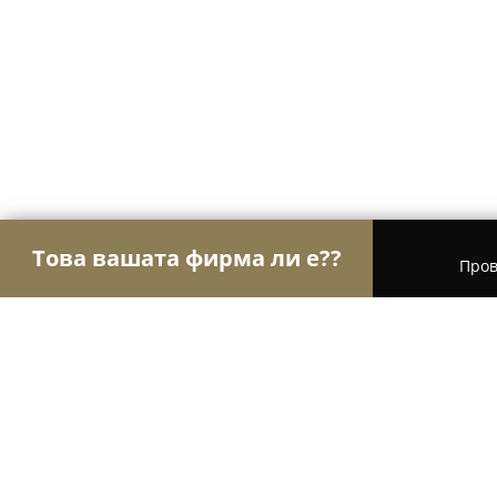
Това вашата фирма ли е??
Пров
Орли Финанси
Счетоводни Услуги, Финансови
ASB Accounting Services Bulgaria