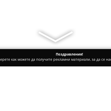
Поздравления!
ерете как можете да получите рекламни материали, за да се нас
 Консултации, Регистрация на Фирми - Варна
ASB Accountin
Относно компанията:
АСБ Акаунтинг Сървисиз Б