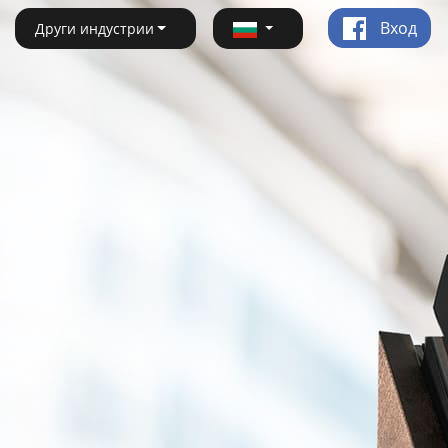
Вход
Други индустрии