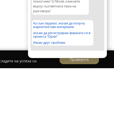
помогнем! 🙂 Моля, кликнете
върху съответната тема на
разговора!
Аз съм лауреат, искам да получа
маркетингови материали
искам да регистрирам фирмата си в
проекта "Орли"
Имам друг проблем
Проверете
ладите на успеха си.
g Services Bulgaria
ългария
представлява утвърдена фирма, която