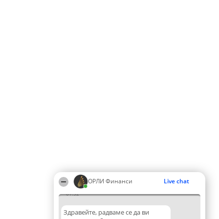
ОРЛИ Финанси
Live chat
01:52
Здравейте, радваме се да ви