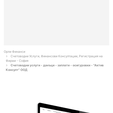
Орли Финанси
Счетоводни Услуги, Финансови Консултации, Регистрация на
Фирми - София
Счетоводни услуги - данъци - заплати - осигуровки - "Актив
Консулт" ООД