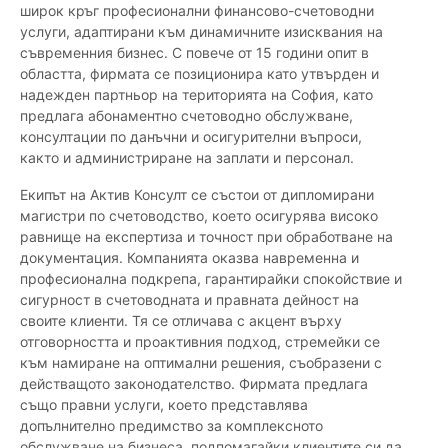
широк кръг професионални финансово-счетоводни
услуги, адаптирани към динамичните изисквания на
съвременния бизнес. С повече от 15 години опит в
областта, фирмата се позиционира като утвърден и
надежден партньор на територията на София, като
предлага абонаментно счетоводно обслужване,
консултации по данъчни и осигурителни въпроси,
както и администриране на заплати и персонал.
Екипът на Актив Консулт се състои от дипломирани
магистри по счетоводство, което осигурява високо
равнище на експертиза и точност при обработване на
документация. Компанията оказва навременна и
професионална подкрепа, гарантирайки спокойствие и
сигурност в счетоводната и правната дейност на
своите клиенти. Тя се отличава с акцент върху
отговорността и проактивния подход, стремейки се
към намиране на оптимални решения, съобразени с
действащото законодателство. Фирмата предлага
също правни услуги, което представлява
допълнително предимство за комплексното
обслужване на бизнеса, подпомагайки клиентите си да