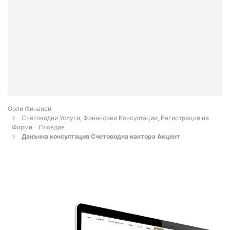
Орли Финанси
Счетоводни Услуги, Финансови Консултации, Регистрация на
Фирми - Пловдив
Данъчна консултация Счетоводна кантора Акцент