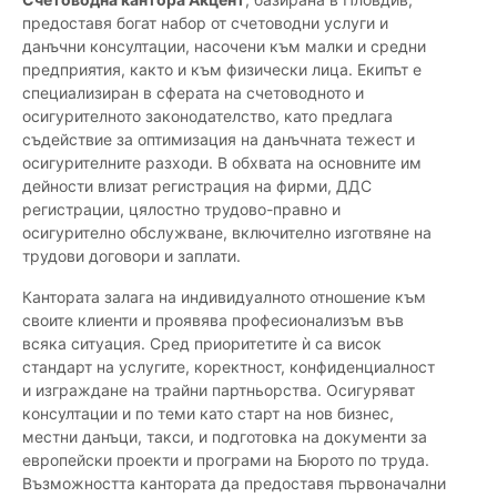
предоставя богат набор от счетоводни услуги и
данъчни консултации, насочени към малки и средни
предприятия, както и към физически лица. Екипът е
специализиран в сферата на счетоводното и
осигурителното законодателство, като предлага
съдействие за оптимизация на данъчната тежест и
осигурителните разходи. В обхвата на основните им
дейности влизат регистрация на фирми, ДДС
регистрации, цялостно трудово-правно и
осигурително обслужване, включително изготвяне на
трудови договори и заплати.
Кантората залага на индивидуалното отношение към
своите клиенти и проявява професионализъм във
всяка ситуация. Сред приоритетите ѝ са висок
стандарт на услугите, коректност, конфиденциалност
и изграждане на трайни партньорства. Осигуряват
консултации и по теми като старт на нов бизнес,
местни данъци, такси, и подготовка на документи за
европейски проекти и програми на Бюрото по труда.
Възможността кантората да предоставя първоначални