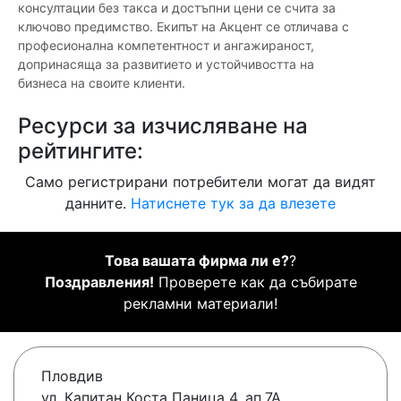
консултации без такса и достъпни цени се счита за
ключово предимство. Екипът на Акцент се отличава с
професионална компетентност и ангажираност,
допринасяща за развитието и устойчивостта на
бизнеса на своите клиенти.
Ресурси за изчисляване на
рейтингите:
Само регистрирани потребители могат да видят
данните.
Натиснете тук за да влезете
Това вашата фирма ли е?
?
Поздравления!
Проверете как да събирате
рекламни материали!
Пловдив
ул. Капитан Коста Паница 4, ап.7А