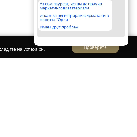
Аз съм лауреат, искам да получа
маркетингови материали
искам да регистрирам фирмата си в
проекта "Орли"
Имам друг проблем
Проверете
ладите на успеха си.
 къща Микрофинанс
нанс
, базирана в Пловдив, предоставя
и, консултации по данъчни въпроси и
ени към малките и средни предприемачи.
ифициран екип от счетоводители и юристи,