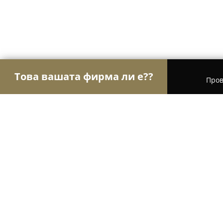
Това вашата фирма ли е??
Пров
Орли Финанси
Счетоводни Услуги, Финансови
Счетоводна къща Микрофинанс