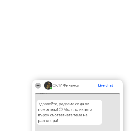
ОРЛИ Финанси
Live chat
10:15
Здравейте, радваме се да ви
помогнем! 🙂 Моля, кликнете
върху съответната тема на
разговора!