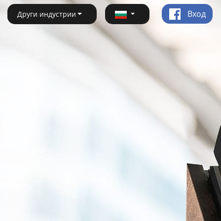
Вход
Други индустрии