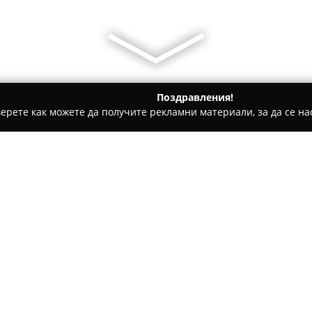
Поздравления!
ерете как можете да получите рекламни материали, за да се нас
 Консултации, Регистрация на Фирми - Войсил
Счетоводна
Относно компанията:
Счетоводна къща Микрофи
съвременни счетоводни услуг
фирмени регистрации, насоч
Компанията разполага с квал
Покажи повече >>