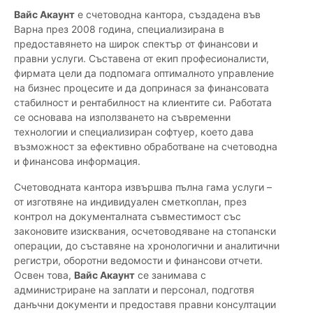
Вайс Акаунт
е счетоводна кантора, създадена във
Варна през 2008 година, специализирана в
предоставянето на широк спектър от финансови и
правни услуги. Съставена от екип професионалисти,
фирмата цели да подпомага оптималното управление
на бизнес процесите и да допринася за финансовата
стабилност и рентабилност на клиентите си. Работата
се основава на използването на съвременни
технологии и специализиран софтуер, което дава
възможност за ефективно обработване на счетоводна
и финансова информация.
Счетоводната кантора извършва пълна гама услуги –
от изготвяне на индивидуален сметкоплан, през
контрол на документалната съвместимост със
законовите изисквания, осчетоводяване на стопански
операции, до съставяне на хронологични и аналитични
регистри, оборотни ведомости и финансови отчети.
Освен това,
Вайс Акаунт
се занимава с
администриране на заплати и персонал, подготвя
данъчни документи и предоставя правни консултации