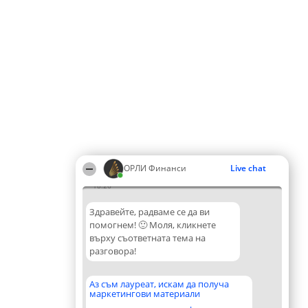
ОРЛИ Финанси
Live chat
18:26
Здравейте, радваме се да ви
помогнем! 🙂 Моля, кликнете
върху съответната тема на
разговора!
Аз съм лауреат, искам да получа
маркетингови материали