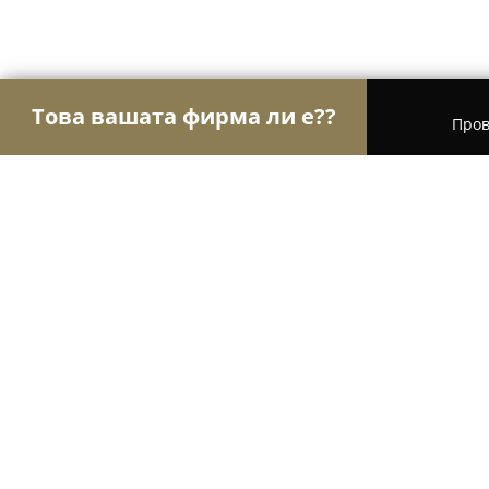
Това вашата фирма ли е??
Пров
Орли Финанси
Счетоводни Услуги, Финансови
Каса консулт ЕООД
8.5
(5)
София, ж-ща, ул. „Пражка пролет“ 213А