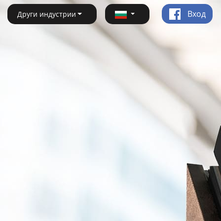
Вход
Други индустрии