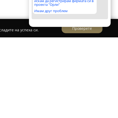
искам да регистрирам фирмата си в
проекта "Орли"
Имам друг проблем
Проверете
ладите на успеха си.
т ЕООД
лява утвърдена компания в сферата на
ейност обхваща счетоводно обслужване,
гистрация на компании, осъществявани в
предоставя изчерпателни и професионални
йстващите нормативни изисквания и
 клиентите си.