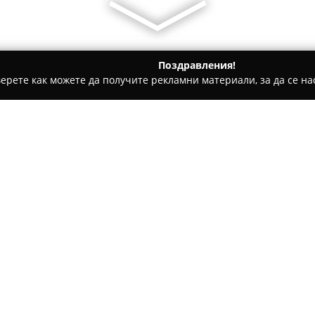
Поздравления!
ерете как можете да получите рекламни материали, за да се нас
 Консултации, Регистрация на Фирми - София
Каса консул
Относно компанията:
Каса консулт ЕООД
представ
финансовите услуги, чиято д
финансови консултации и ре
рамките на София. Фирмата 
решения, адаптирани към де
индивидуални потребности на